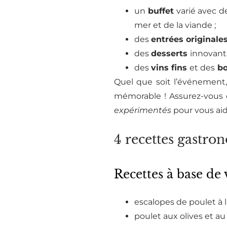
un
buffet
varié avec de
mer et de la viande ;
des
entrées originale
des
desserts
innovants
des
vins fins
et des
bo
Quel que soit l’événement
mémorable ! Assurez-vous 
expérimentés
pour vous aid
4 recettes gastr
Recettes à base de v
escalopes de poulet à 
poulet aux olives et au 