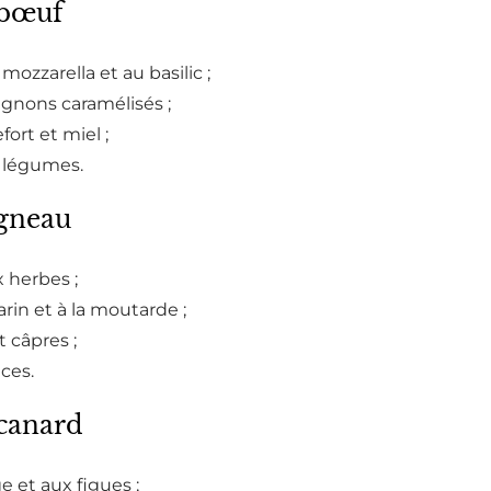
 bœuf
mozzarella et au basilic ;
ignons caramélisés ;
ort et miel ;
x légumes.
agneau
x herbes ;
rin et à la moutarde ;
t câpres ;
ces.
 canard
ge et aux figues ;