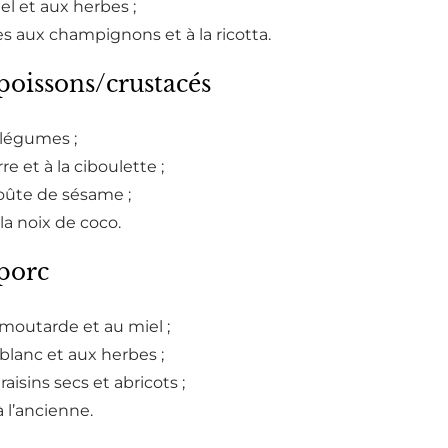
el et aux herbes ;
es aux champignons et à la ricotta.
poissons/crustacés
x légumes ;
e et à la ciboulette ;
oûte de sésame ;
la noix de coco.
 porc
 moutarde et au miel ;
blanc et aux herbes ;
raisins secs et abricots ;
à l’ancienne.