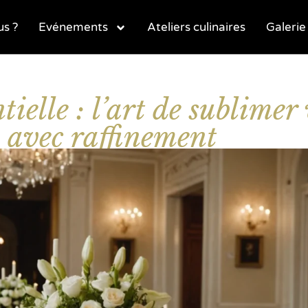
s ?
Evénements
Ateliers culinaires
Galerie
ielle : l’art de sublimer
s avec raffinement