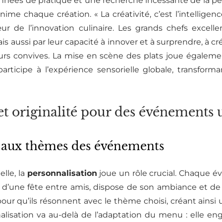
années de pratique et une recherche incessante de la perf
 anime chaque création. « La créativité, c’est l’intelligen
œur de l’innovation culinaire. Les grands chefs excel
s aussi par leur capacité à innover et à surprendre, à cr
eurs convives. La mise en scène des plats joue égaleme
participe à l’expérience sensorielle globale, transfo
et originalité pour des événements
 aux thèmes des événements
lle, la
personnalisation
joue un rôle crucial. Chaque év
d’une fête entre amis, dispose de son ambiance et de s
ur qu’ils résonnent avec le thème choisi, créant ainsi 
alisation va au-delà de l’adaptation du menu : elle e