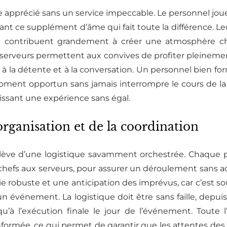
e apprécié sans un service impeccable. Le personnel joue
t ce supplément d’âme qui fait toute la différence. Leur
ire contribuent grandement à créer une atmosphère ch
des serveurs permettent aux convives de profiter pleineme
à la détente et à la conversation. Un personnel bien for
moment opportun sans jamais interrompre le cours de la s
tissant une expérience sans égal.
organisation et de la coordination
lève d’une logistique savamment orchestrée. Chaque p
 chefs aux serveurs, pour assurer un déroulement sans ac
obuste et une anticipation des imprévus, car c’est souv
n événement. La logistique doit être sans faille, depuis la
qu’à l’exécution finale le jour de l’événement. Toute l
nformée, ce qui permet de garantir que les attentes des