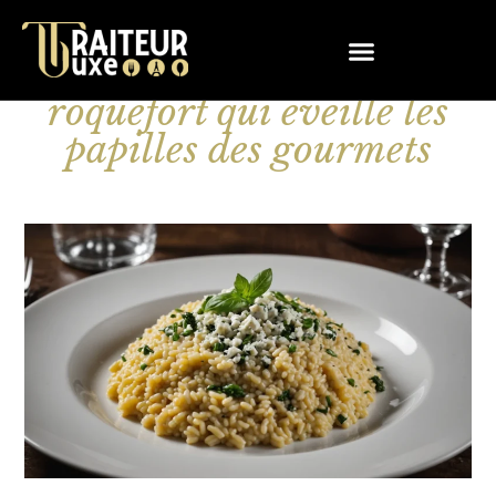
Un risotto audacieux au
roquefort qui éveille les
papilles des gourmets