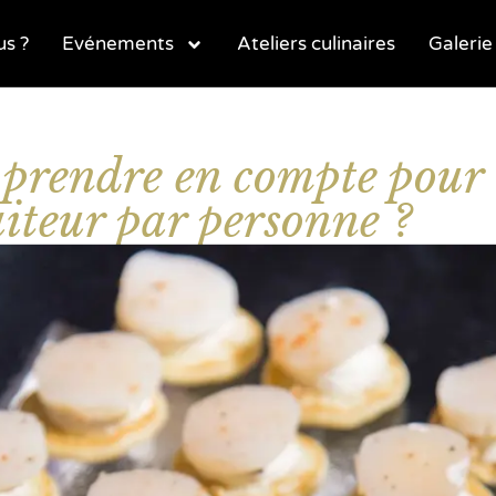
s ?
Evénements
Ateliers culinaires
Galerie
à prendre en compte pour 
iteur par personne ?